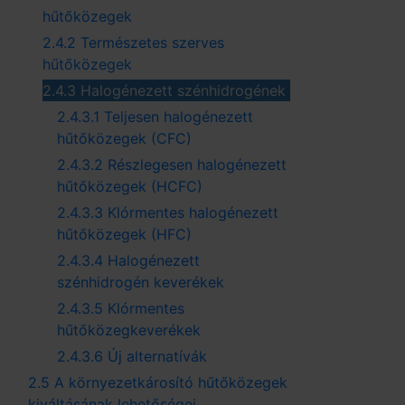
hűtőközegek
2.4.2 Természetes szerves
hűtőközegek
2.4.3 Halogénezett szénhidrogének
2.4.3.1 Teljesen halogénezett
hűtőközegek (CFC)
2.4.3.2 Részlegesen halogénezett
hűtőközegek (HCFC)
2.4.3.3 Klórmentes halogénezett
hűtőközegek (HFC)
2.4.3.4 Halogénezett
szénhidrogén keverékek
2.4.3.5 Klórmentes
hűtőközegkeverékek
2.4.3.6 Új alternatívák
2.5 A környezetkárosító hűtőközegek
kiváltásának lehetőségei