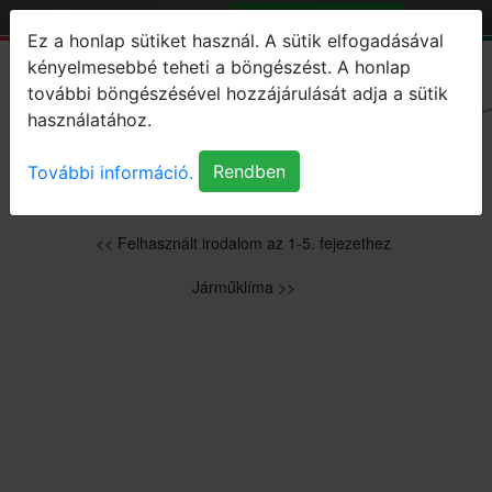
F-gáz Tananyag
Tankönyv
Honlapunk felkeresésével már regisztráció nélkül is
Ez a honlap sütiket használ. A sütik elfogadásával
Járműhűtés
megadja egyes személyes adatait. Az erre
kényelmesebbé teheti a böngészést. A honlap
vonatkozó adatvédelmi tájékoztatót megismertem,
további böngészésével hozzájárulását adja a sütik
(Szerk.: Vadász
az abban foglaltakat elfogadom.
használatához.
József)
Rendben
Elfogadom
Adatvédelmi Tájékoztató.
További információ.
<< Felhasznált irodalom az 1-5. fejezethez
Járműklíma >>