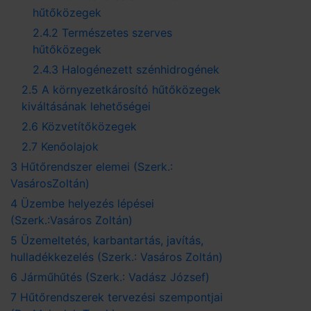
hűtőközegek
2.4.2 Természetes szerves
hűtőközegek
2.4.3 Halogénezett szénhidrogének
2.5 A környezetkárosító hűtőközegek
kiváltásának lehetőségei
2.6 Közvetítőközegek
2.7 Kenőolajok
3 Hűtőrendszer elemei (Szerk.:
VasárosZoltán)
4 Üzembe helyezés lépései
(Szerk.:Vasáros Zoltán)
5 Üzemeltetés, karbantartás, javítás,
hulladékkezelés (Szerk.: Vasáros Zoltán)
6 Járműhűtés (Szerk.: Vadász József)
7 Hűtőrendszerek tervezési szempontjai