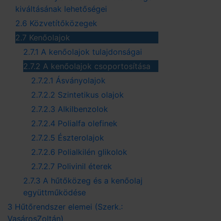
kiváltásának lehetőségei
2.6 Közvetítőközegek
2.7 Kenőolajok
2.7.1 A kenőolajok tulajdonságai
2.7.2 A kenőolajok csoportosítása
2.7.2.1 Ásványolajok
2.7.2.2 Szintetikus olajok
2.7.2.3 Alkilbenzolok
2.7.2.4 Polialfa olefinek
2.7.2.5 Észterolajok
2.7.2.6 Polialkilén glikolok
2.7.2.7 Polivinil éterek
2.7.3 A hűtőközeg és a kenőolaj
együttműködése
3 Hűtőrendszer elemei (Szerk.:
VasárosZoltán)