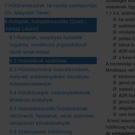
Szükséges elos
7 Hűtőrendszerek tervezési szempontjai
melyeknek fig
(Dr. Maiyaleh Tarek)
1.1.3.6. szállít
Ø
kis szál
8 Hulladék, hulladékkezelés (Szerk.:
Ø
szállítás
Juhász László)
Ø
minősít
8.1 Hulladék, veszélyes hulladék
Ø
jelölés 
fogalma, vonatkozó jogszabályok
Ø
bárca (b
Ø
ADR előí
rövid ismertetése
Ø
a fuvaro
8.2 Hulladékok szállítása
A mentességi sz
8.3 Hűtéstechnikai beavatkozások,
Mindössze néhán
Ø
közbizto
melynek eredményeként veszélyes
Ø
jármű je
hulladékkeletkezik
Ø
írásbeli 
8.4 Hűtőközegek visszanyerésének
Ø
ADR bizo
általános szabályai
Ø
jármű fe
Ø
alagútko
8.5 Hulladékkezelés folyamatának
Ø
nem kell
résztvevői, feladatuk, velük szemben
A fenti felsor
támasztott követelmények
hűtőközeg hulla
8.6 Szennyezett hűtőközeg
Az eddigiekben