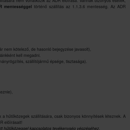
állítására nem vonatkozik az ADR előírása. Vannak bizonyos esetek,
R mentességgel
történő szállítás az 1.1.3.6 mentesség. Az ADR
ár nem kötelező, de hasonló bejegyzése javasolt),
iánkként kell megadni.
mányrögzítés, szállítójármű épsége, tisztasága).
eznie),
k a hűtőközegek szállítására, csak bizonyos könnyítések léteznek. A
R előírásait!
tett hűtőközeggel kapcsolatos tevékenység végzéséhez.