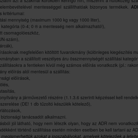
zlatni azt a szakmai körökben keringő hírt, miszerint a hűtőközeg sz
yelembevételével mentességgel szállíthatóak bizonyos termékek.
AD
ás kritériumai:
lítási mennyiség (maximum 1000 kg vagy 1000 liter),
i kategória (0-4; 0
®
a mentesség nem alkalmazható!),
ett csomagolóeszköz,
(UN-szám),
árcák),
rásoknak megfelelően kitöltött fuvarokmány (különleges kiegészítés m
kmányban a szállított veszélyes áru összmennyiségét szállítási kategór
állításokra a fentieken kívül még számos előírás vonatkozik (pl.: rako
y előírás alól mentesül a szállítás:
nsági előírások,
lölés,
utasítás,
nyítvány a járművezető részére (1.1.3.6 szerinti képzéssel kell rendelk
lszerelése (DE! 1 db tűzoltó készülék kötelező),
rlátozások,
 biztonsági tanácsadót alkalmazni.
olásból jól látható, hogy nem létezik olyan, hogy az ADR nem vonatkozi
dékként történő szállítása esetén minden esetben be kell tartani az AD
 megismerhettük azokat a jogszabályokat, amelyek kötelezőek a lefej