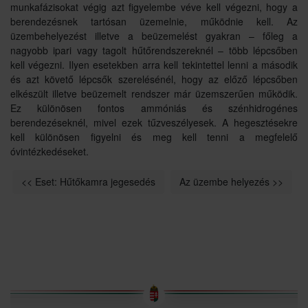
munkafázisokat végig azt figyelembe véve kell végezni, hogy a
berendezésnek tartósan üzemelnie, működnie kell. Az
üzembehelyezést illetve a beüzemelést gyakran – főleg a
nagyobb ipari vagy tagolt hűtőrendszereknél – több lépcsőben
kell végezni. Ilyen esetekben arra kell tekintettel lenni a második
és azt követő lépcsők szerelésénél, hogy az előző lépcsőben
elkészült illetve beüzemelt rendszer már üzemszerűen működik.
Ez különösen fontos ammóniás és szénhidrogénes
berendezéseknél, mivel ezek tűzveszélyesek. A hegesztésekre
kell különösen figyelni és meg kell tenni a megfelelő
óvintézkedéseket.
<< Eset: Hűtőkamra jegesedés
Az üzembe helyezés >>