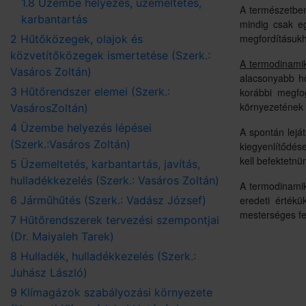
1.8 Üzembe helyezés, üzemeltetés,
A természetben
karbantartás
mindig csak eg
megfordításuk
2 Hűtőközegek, olajok és
közvetítőközegek ismertetése (Szerk.:
A termodinamika
Vasáros Zoltán)
alacsonyabb hő
3 Hűtőrendszer elemei (Szerk.:
korábbi megfo
környezetének 
VasárosZoltán)
4 Üzembe helyezés lépései
A spontán lejá
(Szerk.:Vasáros Zoltán)
kiegyenlítődése
kell befektetnü
5 Üzemeltetés, karbantartás, javítás,
hulladékkezelés (Szerk.: Vasáros Zoltán)
A termodinamika
6 Járműhűtés (Szerk.: Vadász József)
eredeti értékü
mesterséges fel
7 Hűtőrendszerek tervezési szempontjai
(Dr. Maiyaleh Tarek)
8 Hulladék, hulladékkezelés (Szerk.:
Juhász László)
9 Klímagázok szabályozási környezete