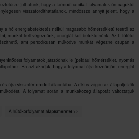
ztetésre juthatunk, hogy a termodinamikai folyamatok önmaguktól
nylegesen visszafordíthatatlanok, mindössze annyit jelent, hogy a
ogy a hő energiabefektetés nélkül magasabb hőmérsékletű testről az
i, munkát kell végeznünk, energiát kell befektetnünk. Az I. főtétel
készíthető, ami periodikusan működve munkát végezne csupán a
gyenlítődési folyamatok játszódnak le (például hőmérséklet, nyomás
állapothoz. Ha azt akarjuk, hogy a folyamat újra kezdődjön, energiát
és újra visszatér eredeti állapotába. A ciklus végén az állapotjelzők
s működést. A folyamat során a munkaközeg állapotát változtatjuk
A hűtőkörfolyamat alapismeretei >>