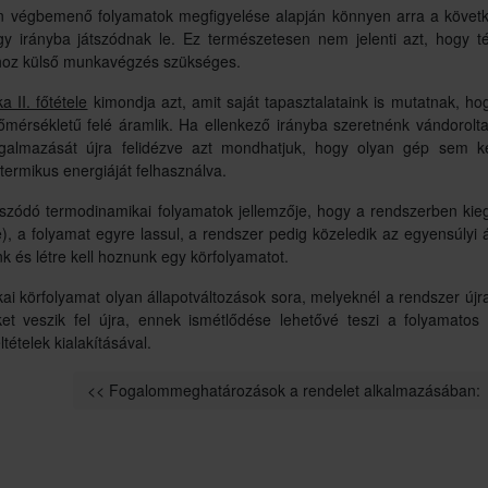
 végbemenő folyamatok megfigyelése alapján könnyen arra a követke
y irányba játszódnak le. Ez természetesen nem jelenti azt, hogy té
hoz külső munkavégzés szükséges.
 II. főtétele
kimondja azt, amit saját tapasztalataink is mutatnak, h
mérsékletű felé áramlik. Ha ellenkező irányba szeretnénk vándoroltatn
galmazását újra felidézve azt mondhatjuk, hogy olyan gép sem 
termikus energiáját felhasználva.
tszódó termodinamikai folyamatok jellemzője, hogy a rendszerben kie
), a folyamat egyre lassul, a rendszer pedig közeledik az egyensúlyi 
nk és létre kell hoznunk egy körfolyamatot.
i körfolyamat olyan állapotváltozások sora, melyeknél a rendszer újra 
ket veszik fel újra, ennek ismétlődése lehetővé teszi a folyamato
tételek kialakításával.
<< Fogalommeghatározások a rendelet alkalmazásában: