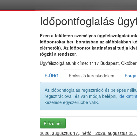
Időpontfoglalás ügyf
Ezen a felületen személyes ügyfélszolgálatunk
időpontokat heti bontásban az alábbiakban ké
elérhetők). Az időpontot kattintással tudja ki
rögzíti a rendszer.
Ügyfélszolgálatunk címe: 1117 Budapest, Októbe
F-ÜHG
Emisszió kereskedelem
Forga
Az időpontfoglalás regisztráció és belépés nélk
regisztrációval, és van módja belépni,
ide kattin
kezelése egyszerűbbé válik.
Előző hét
2026. augusztus 17., hétfő - 2026. augusztus 23.